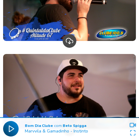
Bom Dia Clube
com
Beto Spigga
Marvvila & Gamadinho
-
Instinto