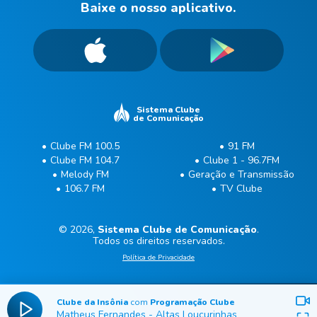
Baixe o nosso aplicativo.
Sistema Clube
de Comunicação
Clube FM 100.5
91 FM
Clube FM 104.7
Clube 1 - 96.7FM
Melody FM
Geração e Transmissão
106.7 FM
TV Clube
© 2026,
Sistema Clube de Comunicação
.
Todos os direitos reservados.
Política de Privacidade
Clube da Insônia
com
Programação Clube
Matheus Fernandes
-
Altas Loucurinhas